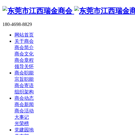
180-4698-8829
网站首页
关于商会
商会简介
商会文化
商会章程
领导关怀
商会职能
宗旨职能
商会寄语
组织架构
商会动态
商会新闻
商会活动
大事记
光荣榜
党建园地