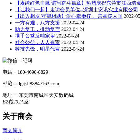
【赓续红色血脉 谱写奋斗篇章】热烈庆祝东莞市江西瑞
【让我们一起】走访会员单位--深圳市安讯实业有限公司
【出入相友 守望相助】爱心牵桑梓 、善举暖人间
2022-05
一方有难，八方支援
2022-04-24
助力复工，推动复产
2022-04-24
携手公益反哺家乡
2022-04-24
社会公益，人人有责
2022-04-24
科技先锋，明星代言
2022-04-24
电话：180-4698-8829
邮箱：dgrjsh888@163.com
地址： 东莞市南城区天安数码城
B2栋202A室
关于商会
商会简介