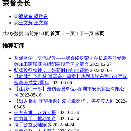
荣誉会长
梁敬东
王文辉
共2条数据
当前第1/1页
首页
上一页
1
下一页
末页
推荐新闻
互促互学，交流提升——我会终身荣誉会长袁春洋受邀
参加工商联基层组织建设学习交流会
2023-02-27
弘扬长征精神，走好新时代的长征路
2022-06-06
【赓续红色血脉 谱写奋斗篇章】热烈庆祝东莞市江西瑞
金商会成立7周年
2022-06-06
【让我们一起】走访会员单位--深圳市安讯实业有限公
司
2022-05-16
【出入相友 守望相助】爱心牵桑梓 、善举暖人间
2022-
05-05
一方有难，八方支援
2022-04-24
助力复工，推动复产
2022-04-24
携手公益反哺家乡
2022-04-24
社会公益，人人有责
2022-04-24