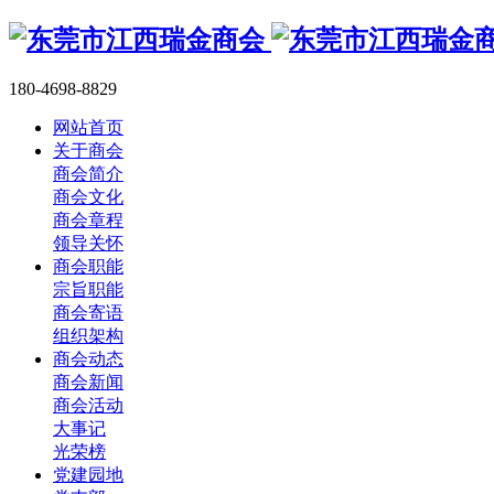
180-4698-8829
网站首页
关于商会
商会简介
商会文化
商会章程
领导关怀
商会职能
宗旨职能
商会寄语
组织架构
商会动态
商会新闻
商会活动
大事记
光荣榜
党建园地