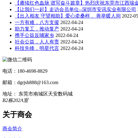
【赓续红色血脉 谱写奋斗篇章】热烈庆祝东莞市江西瑞
【让我们一起】走访会员单位--深圳市安讯实业有限公司
【出入相友 守望相助】爱心牵桑梓 、善举暖人间
2022-05
一方有难，八方支援
2022-04-24
助力复工，推动复产
2022-04-24
携手公益反哺家乡
2022-04-24
社会公益，人人有责
2022-04-24
科技先锋，明星代言
2022-04-24
电话：180-4698-8829
邮箱：dgrjsh888@163.com
地址： 东莞市南城区天安数码城
B2栋202A室
关于商会
商会简介