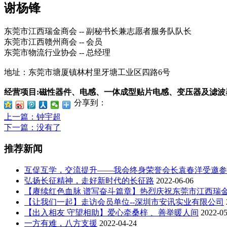
谢杨锋
东莞市江西瑞金商会 -- 副秘书长兼志愿者服务队队长
东莞市江西赣州商会 -- 会员
东莞市物流行业协会 -- 总经理
地址：东莞市塘厦镇林村里牙塘工业区四路6号
经营项目:磁性器件、电感、一体成型贴片电感、变压器及滤波
分享到：
上一篇
：钟宇超
下一篇
：没有了
推荐新闻
互促互学，交流提升——我会终身荣誉会长袁春洋受邀参
弘扬长征精神，走好新时代的长征路
2022-06-06
【赓续红色血脉 谱写奋斗篇章】热烈庆祝东莞市江西瑞
【让我们一起】走访会员单位--深圳市安讯实业有限公司
【出入相友 守望相助】爱心牵桑梓 、善举暖人间
2022-05
一方有难，八方支援
2022-04-24