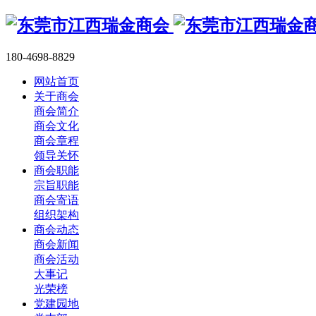
180-4698-8829
网站首页
关于商会
商会简介
商会文化
商会章程
领导关怀
商会职能
宗旨职能
商会寄语
组织架构
商会动态
商会新闻
商会活动
大事记
光荣榜
党建园地